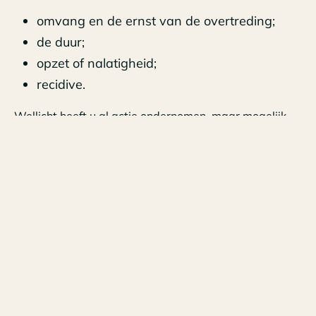
omvang en de ernst van de overtreding;
de duur;
opzet of nalatigheid;
recidive.
Wellicht heeft u al actie ondernomen, maar mogelijk
liggen uw prioriteiten, zoals bij veel ondernemers,
ergens anders. Wij helpen u graag op weg om AVG-
proof te worden.
Wanneer is de AVG van toepassing?
De AVG geldt voor iedere onderneming die op
enigerlei wijze persoonsgegevens verwerkt en dat is
al snel aan de orde. Denk aan een klantenbestand of
de personeelsadministratie. Heeft u deze? Dan geldt
de AVG voor u!