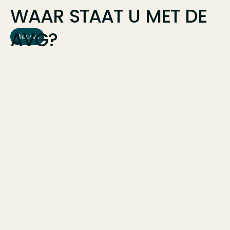
WAAR
STAAT
U
MET
DE
AVG?
Nieuws