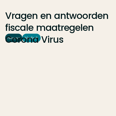
Vragen
en
antwoorden
fiscale
maatregelen
Corona
Virus
Nieuws
Medisch