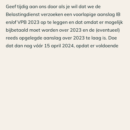
Geef tijdig aan ons door als je wil dat we de
Belastingdienst verzoeken een voorlopige aanslag IB
en/of VPB 2023 op te leggen en dat omdat er mogelijk
bijbetaald moet worden over 2023 en de (eventueel)
reeds opgelegde aanslag over 2023 te laag is. Doe
dat dan nog vóór 15 april 2024, opdat er voldoende
tijd is voor 1 mei zo’n verzoek in te dienen.
Klik voor de belastingrente percentages
HIER
.
NB: Als wij deze informatie niet / niet tijdig krijgen,
weet dan dat wij niet de verantwoordelijkheid dragen
als er belastingrente in rekening wordt gebracht.