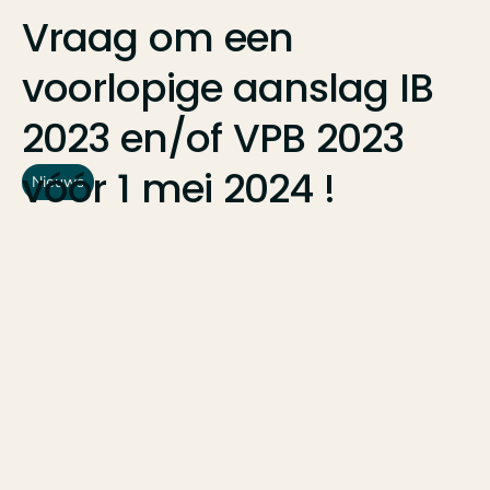
Vraag
om
een
voorlopige
aanslag
IB
2023
en/of
VPB
2023
vóór
1
mei
2024
!
Nieuws