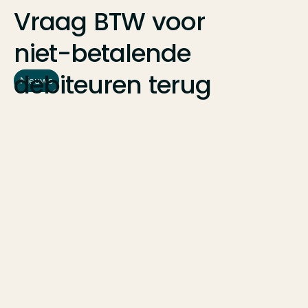
Vraag
BTW
voor
niet-betalende
debiteuren
terug
Nieuws