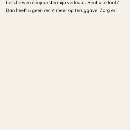
beschreven éénjaarstermijn verloopt. Bent u te laat?
Dan heeft u geen recht meer op teruggave. Zorg er
daarom voor dat u bij iedere aangifte een goede
ouderdomsanalyse maakt van uw vorderingen.
Tags
Nieuws