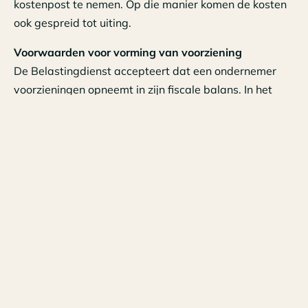
kostenpost te nemen. Op die manier komen de kosten
ook gespreid tot uiting.
Voorwaarden voor vorming van voorziening
De Belastingdienst accepteert dat een ondernemer
voorzieningen opneemt in zijn fiscale balans. In het
zogeheten Baksteenarrest van 26 augustus 1998
(ECLI:NL:HR:1998:AA2555) verbond de Hoge Raad de
volgende voorwaarden voor het vormen van een
voorziening op de fiscale balans:
er is sprake van toekomstige uitgaven;
deze uitgaven vinden hun oorsprong in
feiten of omstandigheden, die zich hebben
voorgedaan in de periode voorafgaande
aan de balansdatum. Deze uitgaven moeten
bovendien aan die periode zijn toe te