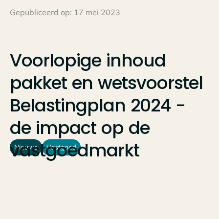
Gepubliceerd op:
17 mei 2023
Voorlopige
inhoud
pakket
en
wetsvoorstel
Belastingplan
2024
-
de
impact
op
de
vastgoedmarkt
Nieuws
Vastgoed