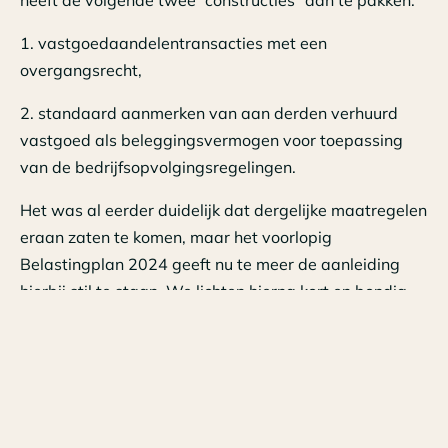
1. vastgoedaandelentransacties met een
overgangsrecht,
2. standaard aanmerken van aan derden verhuurd
vastgoed als beleggingsvermogen voor toepassing
van de bedrijfsopvolgingsregelingen.
Het was al eerder duidelijk dat dergelijke maatregelen
eraan zaten te komen, maar het voorlopig
Belastingplan 2024 geeft nu te meer de aanleiding
hierbij stil te staan. We lichten hierna kort en bondig
toe wat deze maatregelen inhouden.
Ad 1. Vastgoedaandelentransacties met een
overgangsrecht
Wanneer een nieuw pand wordt geleverd, is er btw