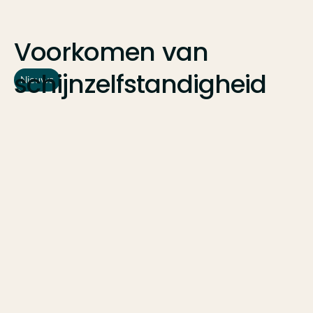
Voorkomen
van
schijnzelfstandigheid
Nieuws