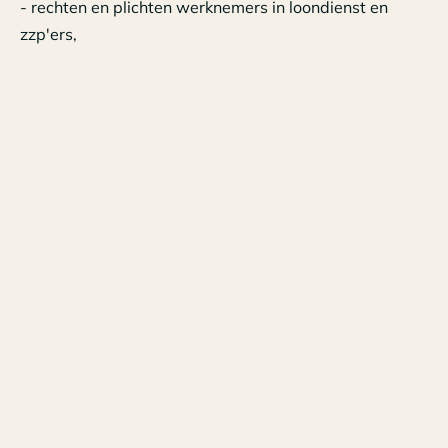
- rechten en plichten werknemers in loondienst en
zzp'ers,
- handreiking contracting, uitzending of payrolling.
Tags
Nieuws