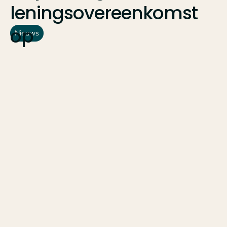
leningsovereenkomst
op
Nieuws