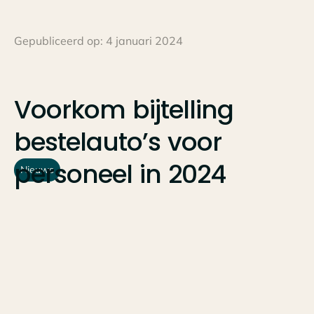
Gepubliceerd op:
4 januari 2024
Voorkom
bijtelling
bestelauto’s
voor
personeel
in
2024
Nieuws