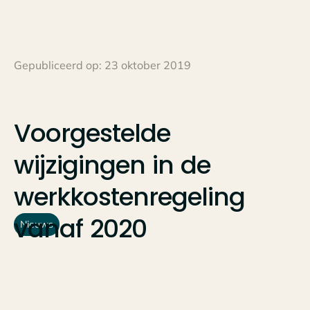
Gepubliceerd op:
23 oktober 2019
Voorgestelde
wijzigingen
in
de
werkkostenregeling
vanaf
2020
Nieuws