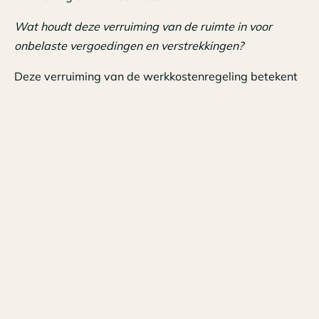
Wat houdt deze verruiming van de ruimte in voor
onbelaste vergoedingen en verstrekkingen?
Deze verruiming van de werkkostenregeling betekent
dat werkgevers € 2.000 meer ruimte krijgen voor
onbelaste vergoedingen en verstrekkingen. Bij een
loonsom van het maximum van € 400.000 kunnen
werkgevers in de nieuwe situatie € 6.800 onbelast
beschikbaar stellen, in plaats van de huidige € 4.800.
Voor het loon boven de € 400.000 blijft het percentage
van 1,2 procent wel gelden. Met name de werkgevers
in het MKB hebben hier dus voordeel van.
Ook wordt voorgesteld de vergoeding voor het
aanvragen van een verklaring omtrent gedrag (VOG)
per 2020 vrijgesteld. Die vergoeding is straks dan
onbelast en gaat niet meer ten koste van de vrije