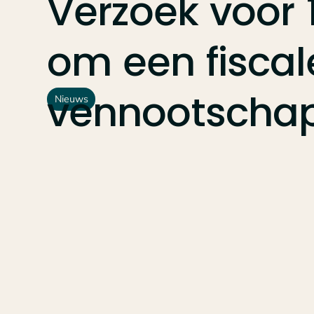
Verzoek
voor
om
een
fiscal
vennootschap
Nieuws