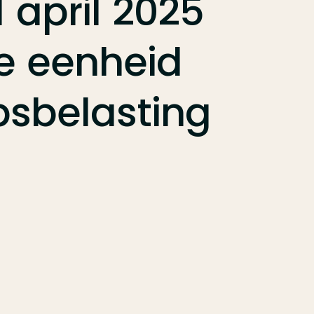
1
april
2025
e
eenheid
sbelasting