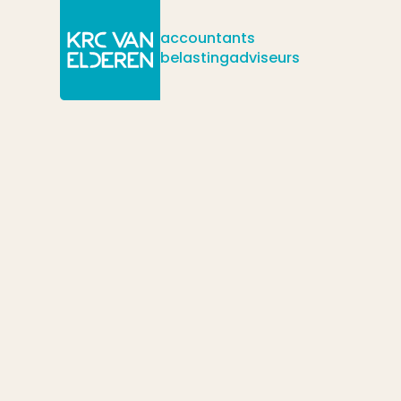
accountants
belastingadviseurs
/
/
/
Actueel
Nieuws
Verzoek voor 1 april 2025 om een fiscale ee