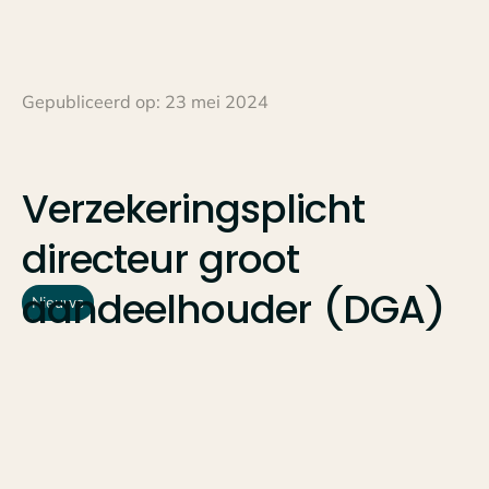
Gepubliceerd op:
23 mei 2024
Verzekeringsplicht
directeur
groot
aandeelhouder
(DGA)
Nieuws