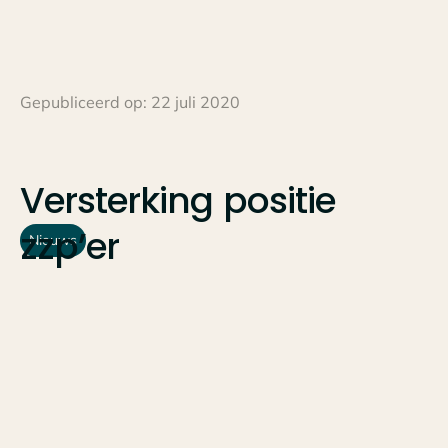
Gepubliceerd op:
22 juli 2020
Versterking
positie
zzp’er
Nieuws