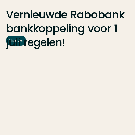
Vernieuwde
Rabobank
bankkoppeling
voor
1
juli
regelen!
Nieuws