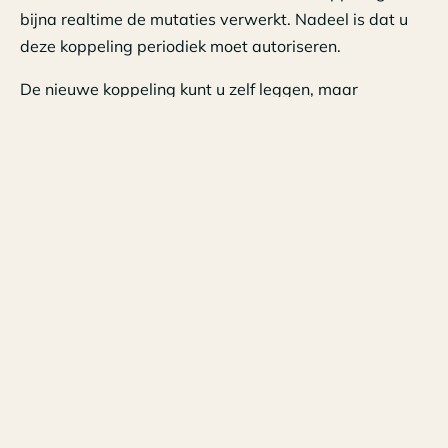
bijna realtime de mutaties verwerkt. Nadeel is dat u
deze koppeling periodiek moet autoriseren.
De nieuwe koppeling kunt u zelf leggen, maar
uiteraard zijn we beschikbaar om u te assisteren. Uw
contactpersoon heeft een stappenplan beschikbaar en
praat u graag even bij.
Tags