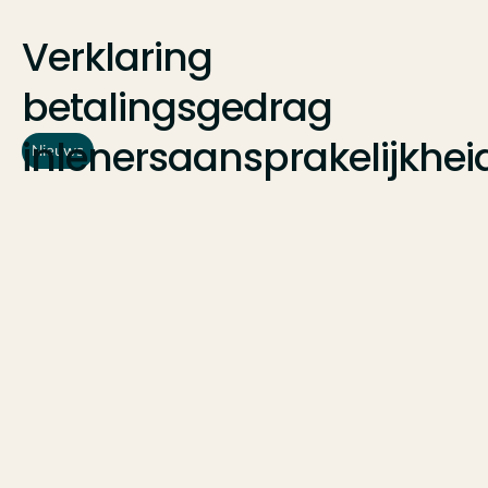
Verklaring
betalingsgedrag
inlenersaansprakelijkhei
Nieuws