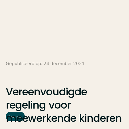
Gepubliceerd op:
24 december 2021
Vereenvoudigde
regeling
voor
meewerkende
kinderen
Nieuws