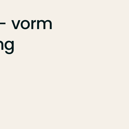
–
vorm
ng