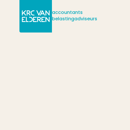
accountants
belastingadviseurs
/
/
/
Actueel
Nieuws
Verdien geld – vorm een voorziening