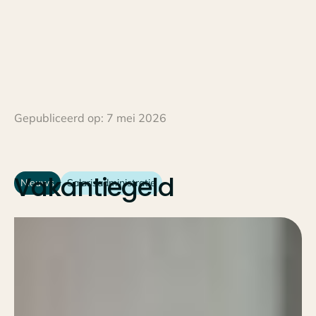
Gepubliceerd op:
7 mei 2026
Vakantiegeld
Nieuws
Salarisadministratie