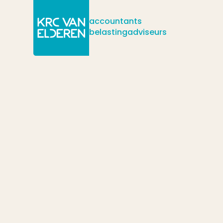
accountants
belastingadviseurs
/
/
/
Actueel
Nieuws
UBO-inschrijving