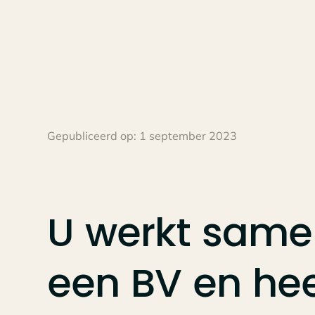
Gepubliceerd op:
1 september 2023
U
werkt
same
een
BV
en
hee