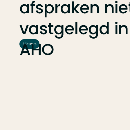
afspraken
nie
vastgelegd
in
AHO
Nieuws