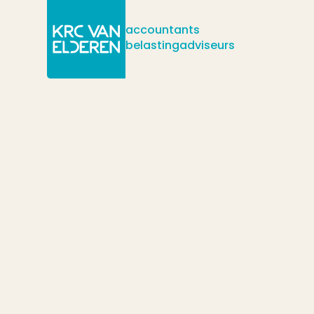
accountants
belastingadviseurs
/
/
Actueel
Nieuws
/
U werkt samen in een BV en heeft de afspraken niet vastgele