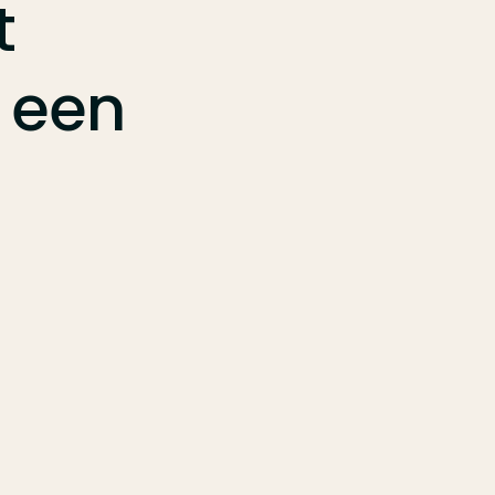
t
een