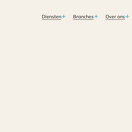
Diensten
Branches
Over ons
gd in een AHO