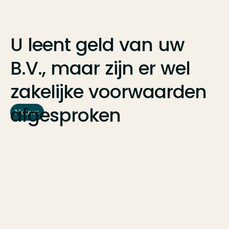
U
leent
geld
van
uw
B.V.,
maar
zijn
er
wel
zakelijke
voorwaarden
afgesproken
Nieuws