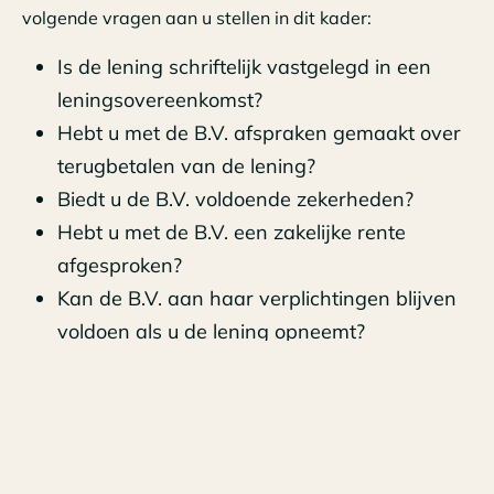
volgende vragen aan u stellen in dit kader:
Is de lening schriftelijk vastgelegd in een
leningsovereenkomst?
Hebt u met de B.V. afspraken gemaakt over
terugbetalen van de lening?
Biedt u de B.V. voldoende zekerheden?
Hebt u met de B.V. een zakelijke rente
afgesproken?
Kan de B.V. aan haar verplichtingen blijven
voldoen als u de lening opneemt?
Zou de B.V. de lening ook onder dezelfde
voorwaarden hebben verstrekt aan een
derde die in vergelijkbare omstandigheden
verkeert?