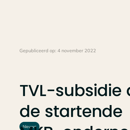
Gepubliceerd op:
4 november 2022
TVL-subsidie
de
startende
Nieuws