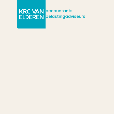
accountants
belastingadviseurs
/
/
/
Actueel
Nieuws
TVL-subsidie door de startende MKB-onde