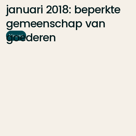
januari
2018:
beperkte
gemeenschap
van
goederen
Nieuws