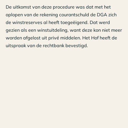
De uitkomst van deze procedure was dat met het
oplopen van de rekening courantschuld de DGA zich
de winstreserves al heeft toegeëigend. Dat werd
gezien als een winstuitdeling, want deze kon niet meer
worden afgelost uit privé middelen. Het Hof heeft de
uitspraak van de rechtbank bevestigd.
Leermoment 1
Als een DGA geld opneemt waardoor de rekening
courant schuld toeneemt en deze schuld niet kan
worden afgelost, moet deze er rekening mee houden
dat dit als dividend kan (zal) worden gezien. Bij het
voornemen om het geld op te nemen doet de DGA er
dus altijd goed aan dit vooraf af te stemmen met zijn
adviseur.
Leermoment 2