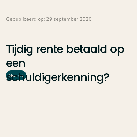
Gepubliceerd op:
29 september 2020
Tijdig
rente
betaald
op
een
schuldigerkenning?
Nieuws