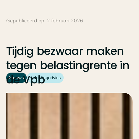
Gepubliceerd op:
2 februari 2026
Tijdig
bezwaar
maken
tegen
belastingrente
in
de
Vpb
Nieuws
Belastingadvies