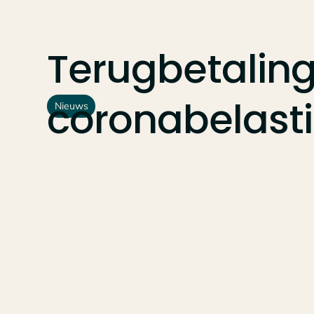
Terugbetaling
coronabelast
Nieuws