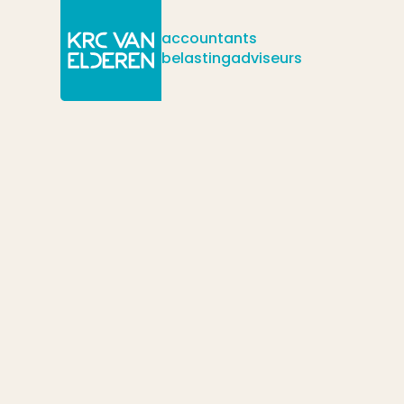
accountants
belastingadviseurs
/
/
/
Actueel
Nieuws
Terugbetalingsregeling coronabelastingschul