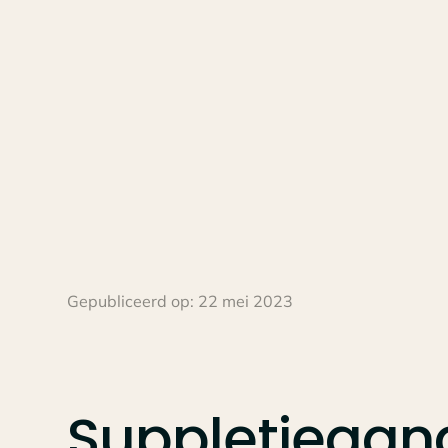
Gepubliceerd op:
22 mei 2023
Suppletieaang