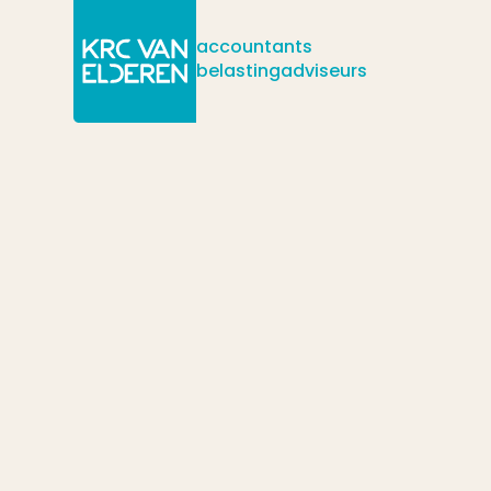
accountants
belastingadviseurs
/
/
/
Actueel
Nieuws
Suppletieaangifte BTW