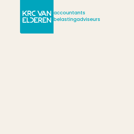
accountants
belastingadviseurs
/
/
/
Actueel
Nieuws
Subsidie voor MIT-R&D-samenwerkingsproje