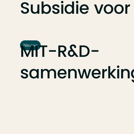
Subsidie
voor
MIT-R&D-
Nieuws
samenwerking