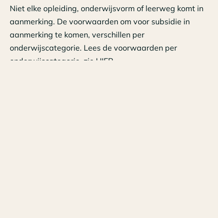
Niet elke opleiding, onderwijsvorm of leerweg komt in
aanmerking. De voorwaarden om voor subsidie in
aanmerking te komen, verschillen per
onderwijscategorie. Lees de voorwaarden per
onderwijscategorie, zie
HIER
.
Voor de aanvraag heb je minimaal niveau 3 met
machtiging RVO-diensten op niveau eH3 nodig. Heb je
hulp nodig bij de aanvraag, dan helpen
we
je graag.