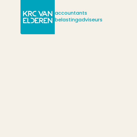
accountants
belastingadviseurs
/
/
/
Actueel
Nieuws
Subsidie- en financieringswijzer