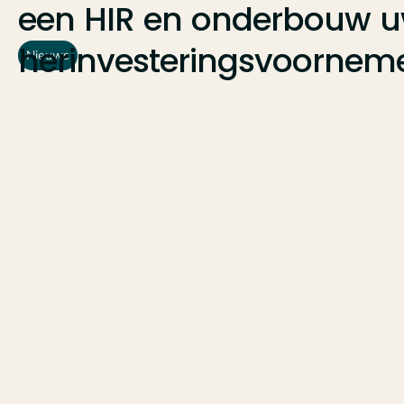
een
HIR
en
onderbouw
u
herinvesteringsvoornem
Nieuws