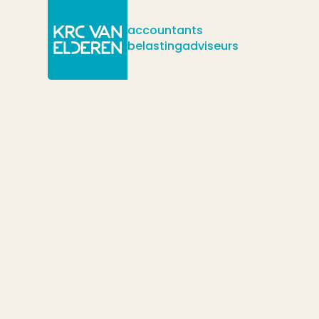
accountants
belastingadviseurs
/
/
/
Actueel
Nieuws
Stappenplan: beoordeling onzakelijke debite