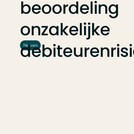
beoordeling
onzakelijke
debiteurenris
Nieuws