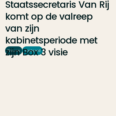
Staatssecretaris
Van
Rij
komt
op
de
valreep
van
zijn
kabinetsperiode
met
zijn
Box
3
visie
Nieuws
Vastgoed