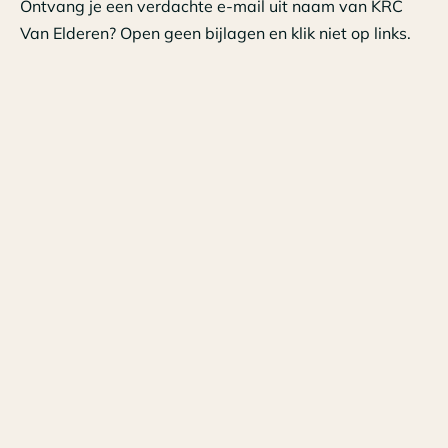
Ontvang je een verdachte e-mail uit naam van KRC
Van Elderen? Open geen bijlagen en klik niet op links.
Samen houden we digitale veiligheid scherp in het
vizier.
Tags
Nieuws