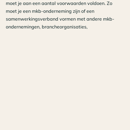
moet je aan een aantal voorwaarden voldoen. Zo
moet je een mkb-onderneming zijn of een
samenwerkingsverband vormen met andere mkb-
ondernemingen, brancheorganisaties,
opleidingsfondsen, onderwijsinstellingen of
werknemersvertegenwoordigingen. Ook moet je een
projectplan indienen waarin je beschrijft wat je wilt
bereiken, hoe je dat gaat doen, wat de kosten zijn en
hoe je de resultaten gaat meten en borgen.
Je kunt de SLIM subsidie aanvragen via het eLoket van
het ministerie van Sociale Zaken en Werkgelegenheid.
Er zijn twee aanvraagperiodes per jaar: in maart en in
september. Je moet er rekening mee houden dat de
subsidie wordt verdeeld op basis van loting als er
meer aanvragen zijn dan het beschikbare budget. Als
je gebruik wilt maken van de SLIM subsidie, moet je