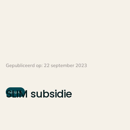
Gepubliceerd op:
22 september 2023
SLIM
subsidie
Nieuws