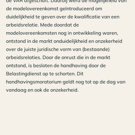
de VAR afgeschaft. Daarbij werd de mogelijkheid van
de modelovereenkomst geïntroduceerd om
duidelijkheid te geven over de kwalificatie van een
arbeidsrelatie. Mede doordat de
modelovereenkomsten nog in ontwikkeling waren,
ontstond in de markt onduidelijkheid en onzekerheid
over de juiste juridische vorm van (bestaande)
arbeidsrelaties. Door de onrust die in de markt
ontstond, is besloten de handhaving door de
Belastingdienst op te schorten. Dit
handhavingsmoratorium geldt nog tot op de dag van
vandaag en ook de onzekerheid.
De rapporten van de Algemene Rekenkamer (ARK) en
de Auditdienst Rijk (ADR) maken duidelijk dat er niet
één simpele oplossing bestaat voor de problematiek
van de schijnzelfstandigheid. Het kabinet kiest ervoor