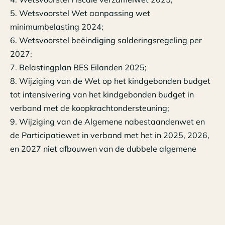
5. Wetsvoorstel Wet aanpassing wet
minimumbelasting 2024;
6. Wetsvoorstel beëindiging salderingsregeling per
2027;
7. Belastingplan BES Eilanden 2025;
8. Wijziging van de Wet op het kindgebonden budget
tot intensivering van het kindgebonden budget in
verband met de koopkrachtondersteuning;
9. Wijziging van de Algemene nabestaandenwet en
de Participatiewet in verband met het in 2025, 2026,
en 2027 niet afbouwen van de dubbele algemene
heffingskorting in het referentieminimumloon;
10. Wijziging van de Wet verlaging eigen bijdrage
huurtoeslag, de Wet op de huurtoeslag en enkele
andere wetten ter verbetering van de koopkracht en
vereenvoudiging van de regeling.