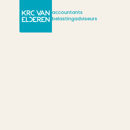
accountants
belastingadviseurs
/
/
/
Actueel
Nieuws
Prinsjesdag 2023