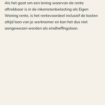
Als het gaat om een lening waarvan de rente
aftrekbaar is in de inkomstenbelasting als Eigen
Woning rente, is het rentevoordeel inclusief de kosten
altijd loon van je werknemer en kan het dus niet
aangewezen worden als eindheffingsloon.
De afspraken die je als werkgever met je werknemer
hebt gemaakt over de aflossing van de lening,
bepalen wanneer het rentevoordeel moet worden
aangeven. Als je werknemer bijvoorbeeld maandelijks
aflost door betaling of verrekening, moet het
rentevoordeel ook maandelijks worden aangeven. Lost
je werknemer ergens in het jaar een gedeelte af, dan
moet het rentevoordeel aangegeven worden in dat
tijdvak.
Je kan gebruikmaken van de vrije ruimte van de