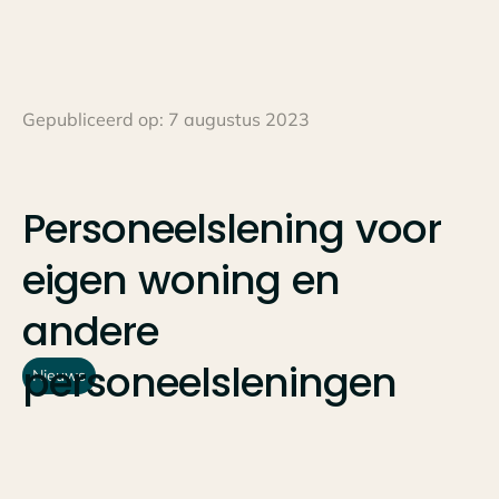
Gepubliceerd op:
7 augustus 2023
Personeelslening
voor
eigen
woning
en
andere
personeelsleningen
Nieuws