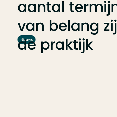
aantal
termij
van
belang
zi
de
praktijk
Nieuws