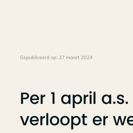
Gepubliceerd op:
27 maart 2024
Per
1
april
a.s.
verloopt
er
we