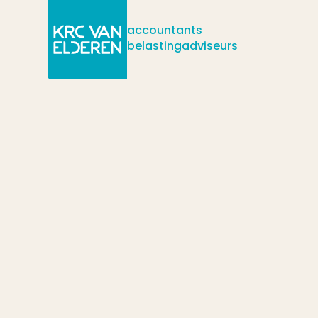
accountants
belastingadviseurs
/
/
Actueel
Nieuws
/
Per 1 april a.s. verloopt er weer een aantal termijnen die van be