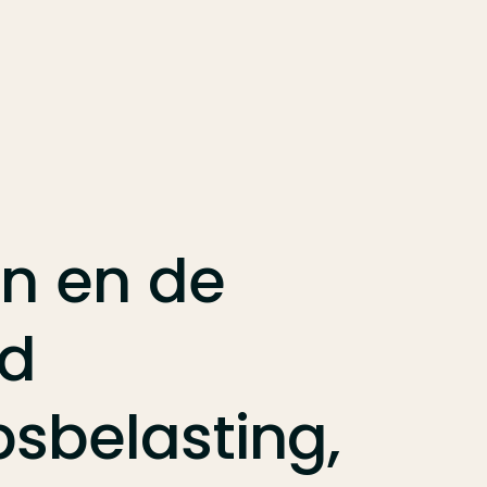
en
en
de
id
sbelasting,