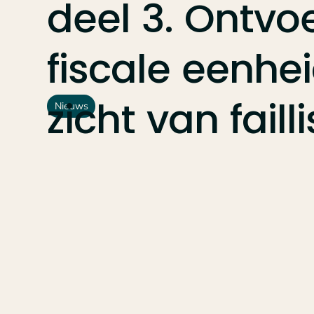
deel
3.
Ontvo
fiscale
eenhe
zicht
van
fail
Nieuws