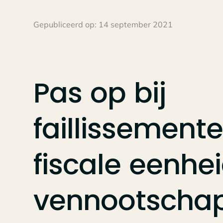
Gepubliceerd op:
14 september 2021
Pas
op
bij
faillissement
fiscale
eenhe
vennootschap