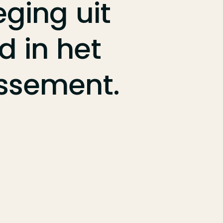
eging
uit
id
in
het
lissement.