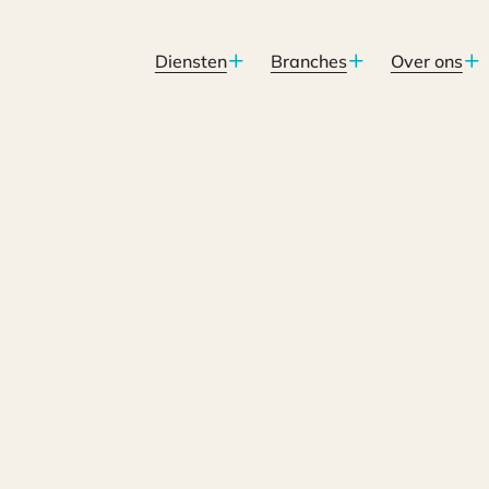
Diensten
Branches
Over ons
lasting, deel 3. Ontvoeging uit fiscale