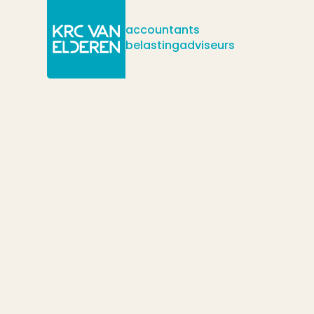
accountants
belastingadviseurs
/
/
Actueel
Nieuws
Pas op bij faillissementen en de fiscale eenheid vennootschapsbe
/
eenheid in het zicht van faillissement.