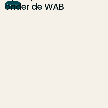
onder
de
WAB
Nieuws