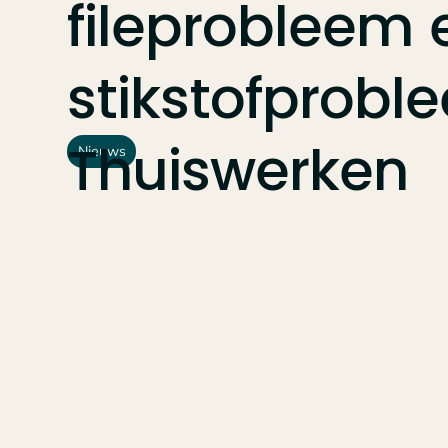
fileprobleem
stikstofprobl
Thuiswerken
Nieuws