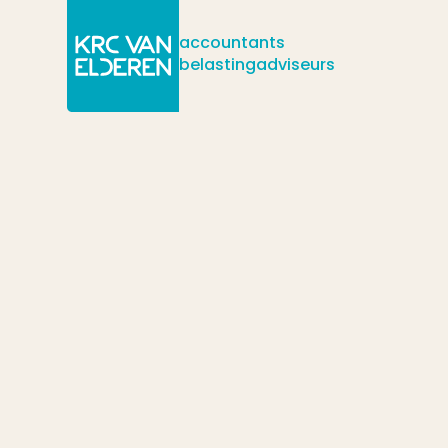
accountants
belastingadviseurs
/
/
/
Actueel
Nieuws
Oplossing fileprobleem en stikstofprobleem