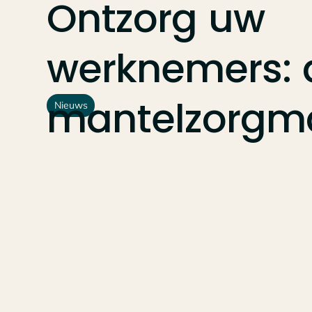
Ontzorg
uw
werknemers:
mantelzorgma
Nieuws