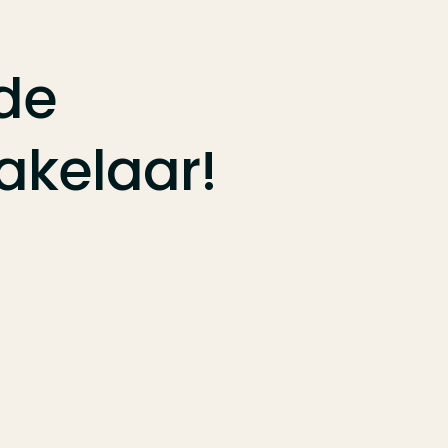
de
kelaar!