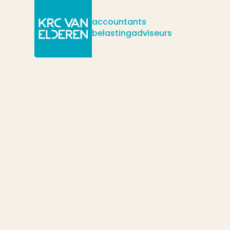
accountants
belastingadviseurs
/
/
/
Actueel
Nieuws
Ontzorg uw werknemers: de mantelzorgmak