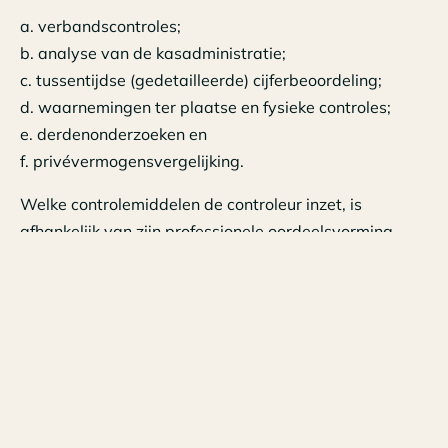
a. verbandscontroles;
b. analyse van de kasadministratie;
c. tussentijdse (gedetailleerde) cijferbeoordeling;
d. waarnemingen ter plaatse en fysieke controles;
e. derdenonderzoeken en
f. privévermogensvergelijking.
Welke controlemiddelen de controleur inzet, is
afhankelijk van zijn professionele oordeelsvorming.
Subjectieve of objectieve verhinderingen
Voor zijn eindoordeel maakt het uit of de controleur
met subjectieve verhinderingen is geconfronteerd of
met objectieve verhinderingen. Wanneer de
belastingplichtige bijvoorbeeld geen informatie wil
verstrekken of als hij zich bewust niet houdt aan de
administratieve verplichtingen, is er sprake van onwil,