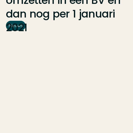
omzetten
in
een
BV
en
dan
nog
per
1
januari
2021
Nieuws