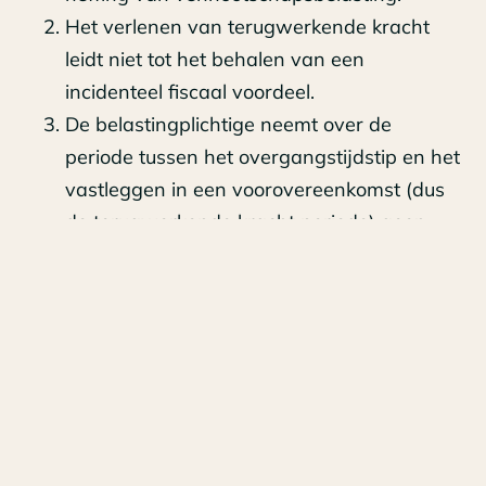
Het verlenen van terugwerkende kracht
leidt niet tot het behalen van een
incidenteel fiscaal voordeel.
De belastingplichtige neemt over de
periode tussen het overgangstijdstip en het
vastleggen in een voorovereenkomst (dus
de terugwerkende kracht periode) geen
ondernemersfaciliteiten in aanmerking voor
de heffing van inkomstenbelasting.
De besloten vennootschap komt binnen
negen maanden na het overgangstijdstip
tot stand en de inbreng vindt eveneens
binnen deze termijn plaats.
De door of namens de belastingplichtige in
het verzoek weergegeven feiten en