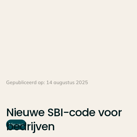
Gepubliceerd op:
14 augustus 2025
Nieuwe
SBI-code
voor
bedrijven
Nieuws