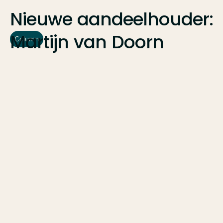
Nieuwe
aandeelhouder:
Martijn
van
Doorn
Column