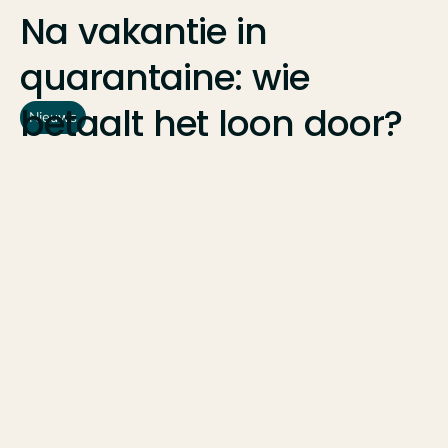
Na
vakantie
in
quarantaine:
wie
betaalt
het
loon
door?
Nieuws